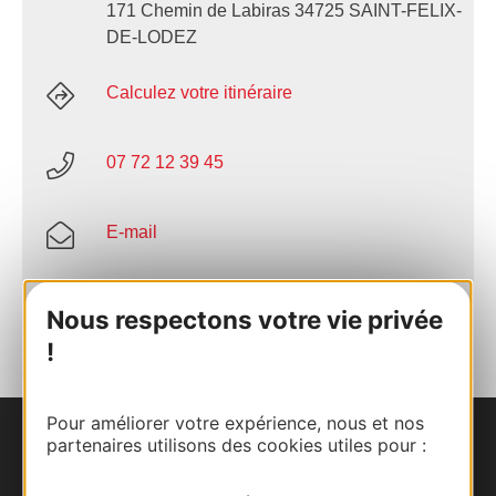
171 Chemin de Labiras 34725 SAINT-FELIX-
DE-LODEZ
Calculez votre itinéraire
07 72 12 39 45
E-mail
AJOUTER
AU CARNET
Nous respectons votre vie privée
!
Pour améliorer votre expérience, nous et nos
partenaires utilisons des cookies utiles pour :
Nous contacter