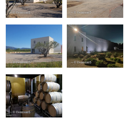
– © ©vassas5
– © ©vassas5
– © ©vassas5
– © ©vassas5
– © ©vassas5