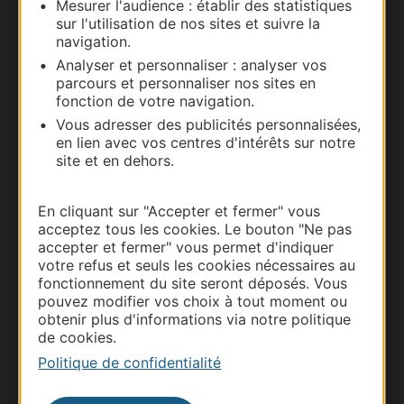
Mesurer l'audience : établir des statistiques
Carte interactive
sur l'utilisation de nos sites et suivre la
navigation.
Documentation
Analyser et personnaliser : analyser vos
parcours et personnaliser nos sites en
fonction de votre navigation.
Vous adresser des publicités personnalisées,
en lien avec vos centres d'intérêts sur notre
site et en dehors.
En cliquant sur "Accepter et fermer" vous
acceptez tous les cookies. Le bouton "Ne pas
accepter et fermer" vous permet d'indiquer
votre refus et seuls les cookies nécessaires au
Thermalisme
fonctionnement du site seront déposés. Vous
Business/Mice
pouvez modifier vos choix à tout moment ou
obtenir plus d'informations via notre politique
Pros d'Occitanie
de cookies.
Site presse et d'influence
Politique de confidentialité
Voyagistes
Destination Sport