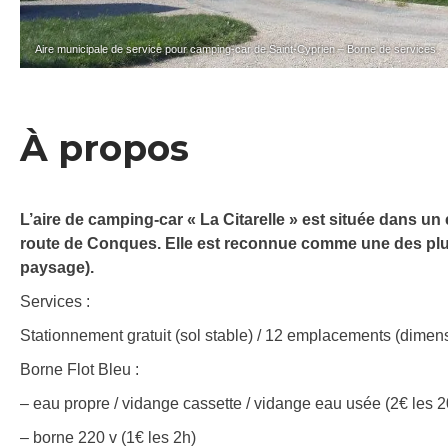
Aire municipale de service pour camping-car de Saint-Cyprien – Borne de services
À propos
L’aire de camping-car « La Citarelle » est située dans un 
route de Conques. Elle est reconnue comme une des plus 
paysage).
Services :
Stationnement gratuit (sol stable) / 12 emplacements (dimens
Borne Flot Bleu :
– eau propre / vidange cassette / vidange eau usée (2€ les 2
– borne 220 v (1€ les 2h)