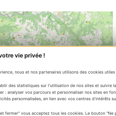
tre vie privée !
ience, nous et nos partenaires utilisons des cookies utiles
blir des statistiques sur l'utilisation de nos sites et suivre l
er : analyser vos parcours et personnaliser nos sites en fon
cités personnalisées, en lien avec vos centres d'intérêts su
| Map data ©
 et fermer" vous acceptez tous les cookies. Le bouton "Ne 
Leaflet
OpenStreetMap contributors