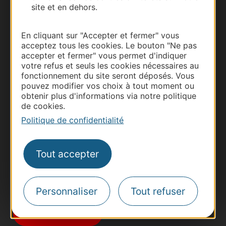
site et en dehors.
En cliquant sur "Accepter et fermer" vous
acceptez tous les cookies. Le bouton "Ne pas
accepter et fermer" vous permet d'indiquer
votre refus et seuls les cookies nécessaires au
fonctionnement du site seront déposés. Vous
Thermalisme
pouvez modifier vos choix à tout moment ou
obtenir plus d'informations via notre politique
Business/Mice
de cookies.
Pros d'Occitanie
Politique de confidentialité
Site presse et d'influence
Voyagistes
Tout accepter
Destination Sport
Inscrivez-vous à la lettre d'information
Destination Occitanie pour recevoir des
Personnaliser
Tout refuser
suggestions de séjours, de visites et de sorties.
Je m'abonne