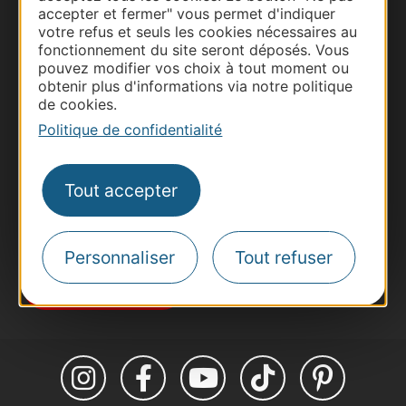
accepter et fermer" vous permet d'indiquer
votre refus et seuls les cookies nécessaires au
fonctionnement du site seront déposés. Vous
Thermalisme
pouvez modifier vos choix à tout moment ou
Business/Mice
obtenir plus d'informations via notre politique
de cookies.
Pros d'Occitanie
Politique de confidentialité
Site presse et d'influence
Voyagistes
Destination Sport
Tout accepter
Inscrivez-vous à la lettre d'information
Destination Occitanie pour recevoir des
suggestions de séjours, de visites et de sorties.
Personnaliser
Tout refuser
Je m'abonne