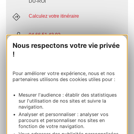
DU-ROI
Calculez votre itinéraire
04 66 51 43 92
Nous respectons votre vie privée
!
E-mail
Site internet
Pour améliorer votre expérience, nous et nos
partenaires utilisons des cookies utiles pour :
Facebook
Mesurer l'audience : établir des statistiques
sur l'utilisation de nos sites et suivre la
navigation.
AJOUTER
AU CARNET
Analyser et personnaliser : analyser vos
parcours et personnaliser nos sites en
fonction de votre navigation.