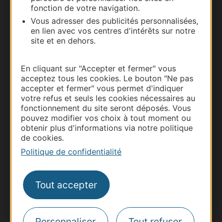
fonction de votre navigation.
Vous adresser des publicités personnalisées,
en lien avec vos centres d'intérêts sur notre
site et en dehors.
En cliquant sur "Accepter et fermer" vous
acceptez tous les cookies. Le bouton "Ne pas
accepter et fermer" vous permet d'indiquer
votre refus et seuls les cookies nécessaires au
fonctionnement du site seront déposés. Vous
pouvez modifier vos choix à tout moment ou
Thermalisme
obtenir plus d'informations via notre politique
Business/Mice
de cookies.
Pros d'Occitanie
Politique de confidentialité
Site presse et d'influence
Voyagistes
Tout accepter
Destination Sport
Inscrivez-vous à la lettre d'information
Destination Occitanie pour recevoir des
Personnaliser
Tout refuser