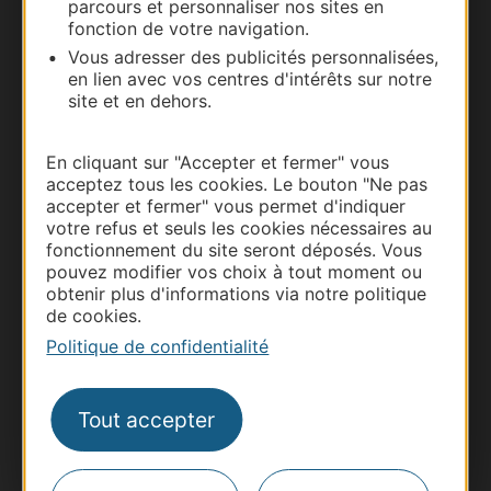
parcours et personnaliser nos sites en
Nous contacter
fonction de votre navigation.
Vous adresser des publicités personnalisées,
Carte interactive
en lien avec vos centres d'intérêts sur notre
site et en dehors.
Documentation
En cliquant sur "Accepter et fermer" vous
acceptez tous les cookies. Le bouton "Ne pas
accepter et fermer" vous permet d'indiquer
votre refus et seuls les cookies nécessaires au
fonctionnement du site seront déposés. Vous
pouvez modifier vos choix à tout moment ou
obtenir plus d'informations via notre politique
de cookies.
Politique de confidentialité
Thermalisme
Tout accepter
Business/Mice
Pros d'Occitanie
Site presse et d'influence