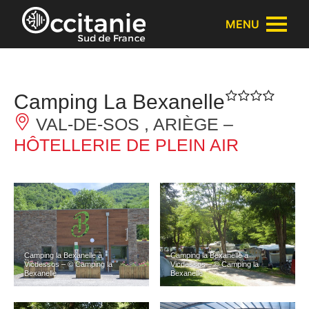
Panneau de gestion des cookies
MENU
Camping La Bexanelle
VAL-DE-SOS , ARIÈGE –
HÔTELLERIE DE PLEIN AIR
Camping la Bexanelle à
Camping la Bexanelle à
Vicdessos – © Camping la
Vicdessos – © Camping la
Bexanelle
Bexanelle