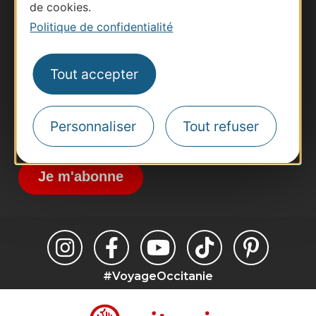
de cookies.
Business/Mice
Politique de confidentialité
Pros d'Occitanie
Site presse et d'influence
Tout accepter
Voyagistes
Destination Sport
Personnaliser
Tout refuser
Inscrivez-vous à la lettre d'information
Destination Occitanie pour recevoir des
suggestions de séjours, de visites et de sorties.
Je m'abonne
#VoyageOccitanie