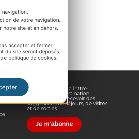
a navigation.
ction de votre navigation.
r notre site et en dehors.
pas accepter et fermer"
nt du site seront déposés.
re politique de cookies.
cepter
Inscrivez-vous à la lettre
d'information Destination
Occitanie pour recevoir des
suggestions de séjours, de visites
et de sorties.
nce
Je m'abonne