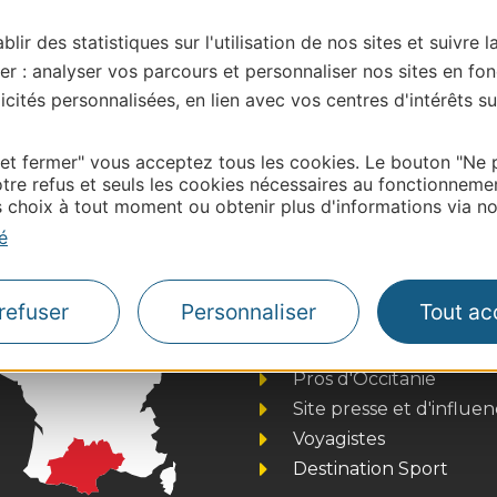
blir des statistiques sur l'utilisation de nos sites et suivre l
er : analyser vos parcours et personnaliser nos sites en fon
cités personnalisées, en lien avec vos centres d'intérêts su
| Map data ©
Leaflet
OpenStreetMap contributors
 et fermer" vous acceptez tous les cookies. Le bouton "Ne 
onnaire de cette activité?
tre refus et seuls les cookies nécessaires au fonctionneme
choix à tout moment ou obtenir plus d'informations via not
ontacter OT LA DOMITIENNE
é
refuser
Personnaliser
Tout ac
Thermalisme
Business/Mice
Pros d'Occitanie
Site presse et d'influe
Voyagistes
Destination Sport