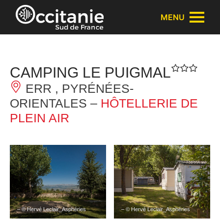
Panneau de gestion des cookies
MENU
CAMPING LE PUIGMAL
ERR , PYRÉNÉES-
ORIENTALES –
HÔTELLERIE DE
PLEIN AIR
– © Hervé Leclair_Asphéries
– © Hervé Leclair_Asphéries