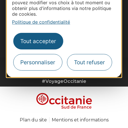
Voyagistes
pouvez modifier vos choix à tout moment ou
obtenir plus d'informations via notre politique
Destination Sport
de cookies.
Inscrivez-vous à la lettre d'information
Politique de confidentialité
Destination Occitanie pour recevoir des
suggestions de séjours, de visites et de sorties.
Tout accepter
Je m'abonne
Personnaliser
Tout refuser
#VoyageOccitanie
Plan du site
Mentions et informations