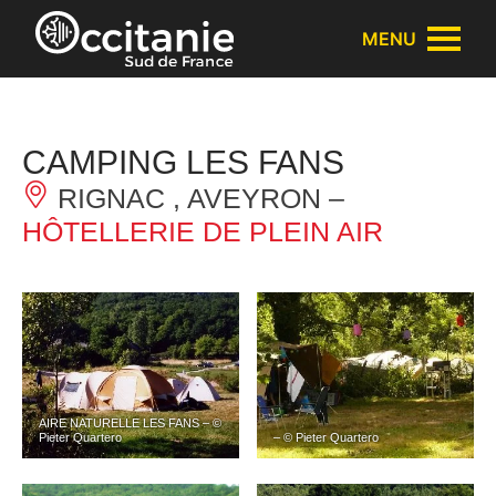
Panneau de gestion des cookies
MENU
CAMPING LES FANS
RIGNAC , AVEYRON –
HÔTELLERIE DE PLEIN AIR
AIRE NATURELLE LES FANS – ©
Pieter Quartero
– © Pieter Quartero