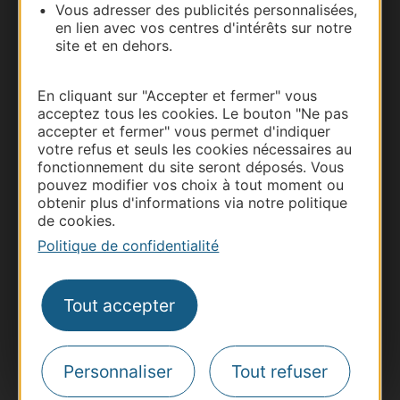
Vous adresser des publicités personnalisées,
en lien avec vos centres d'intérêts sur notre
site et en dehors.
En cliquant sur "Accepter et fermer" vous
acceptez tous les cookies. Le bouton "Ne pas
accepter et fermer" vous permet d'indiquer
votre refus et seuls les cookies nécessaires au
fonctionnement du site seront déposés. Vous
pouvez modifier vos choix à tout moment ou
Thermalisme
obtenir plus d'informations via notre politique
Business/Mice
de cookies.
Pros d'Occitanie
Politique de confidentialité
Site presse et d'influence
Voyagistes
Tout accepter
Destination Sport
Inscrivez-vous à la lettre d'information
Destination Occitanie pour recevoir des
Personnaliser
Tout refuser
suggestions de séjours, de visites et de sorties.