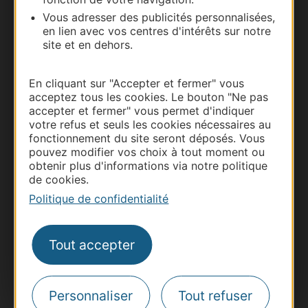
Vous adresser des publicités personnalisées,
Carte interactive
en lien avec vos centres d'intérêts sur notre
site et en dehors.
Documentation
En cliquant sur "Accepter et fermer" vous
acceptez tous les cookies. Le bouton "Ne pas
accepter et fermer" vous permet d'indiquer
votre refus et seuls les cookies nécessaires au
fonctionnement du site seront déposés. Vous
pouvez modifier vos choix à tout moment ou
obtenir plus d'informations via notre politique
de cookies.
Politique de confidentialité
Thermalisme
Business/Mice
Tout accepter
Pros d'Occitanie
Site presse et d'influence
Personnaliser
Tout refuser
Voyagistes