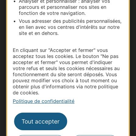
Analyser et personnaliser : analyser vos
parcours et personnaliser nos sites en
Documentation
fonction de votre navigation.
Vous adresser des publicités personnalisées,
en lien avec vos centres d'intérêts sur notre
site et en dehors.
En cliquant sur "Accepter et fermer" vous
acceptez tous les cookies. Le bouton "Ne pas
accepter et fermer" vous permet d'indiquer
votre refus et seuls les cookies nécessaires au
fonctionnement du site seront déposés. Vous
pouvez modifier vos choix à tout moment ou
Thermalisme
obtenir plus d'informations via notre politique
Business/Mice
de cookies.
Pros d'Occitanie
Politique de confidentialité
Site presse et d'influence
Voyagistes
Tout accepter
Destination Sport