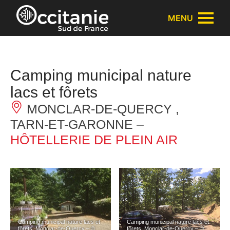
Panneau de gestion des cookies
MENU
Camping municipal nature
lacs et fôrets
MONCLAR-DE-QUERCY ,
TARN-ET-GARONNE –
HÔTELLERIE DE PLEIN AIR
Camping municipal nature lacs et
Camping municipal nature lacs et
fôrets_Monclar-de-Quercy – ©
fôrets_Monclar-de-Quercy – ©