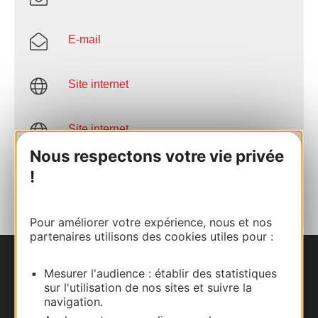
E-mail
Site internet
Site internet
Nous respectons votre vie privée
AJOUTER
!
AU CARNET
Pour améliorer votre expérience, nous et nos
partenaires utilisons des cookies utiles pour :
Nous contacter
Mesurer l'audience : établir des statistiques
sur l'utilisation de nos sites et suivre la
navigation.
Carte interactive