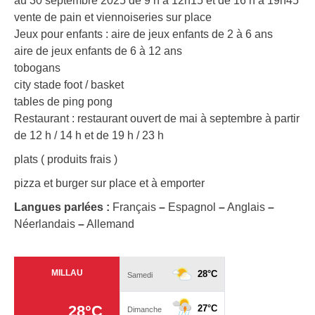
au 30 septembre 2025 de 9 h à 12h15 et de 16 h à 19h45
vente de pain et viennoiseries sur place
Jeux pour enfants : aire de jeux enfants de 2 à 6 ans
aire de jeux enfants de 6 à 12 ans
tobogans
city stade foot / basket
tables de ping pong
Restaurant : restaurant ouvert de mai à septembre à partir
de 12 h / 14 h et de 19 h / 23 h
plats ( produits frais )
pizza et burger sur place et à emporter
Langues parlées :
Français
–
Espagnol
–
Anglais
–
Néerlandais
–
Allemand