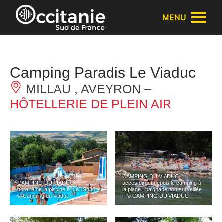
Panneau de gestion des cookies
MENU
Camping Paradis Le Viaduc
MILLAU , AVEYRON –
HÔTELLERIE DE PLEIN AIR
CAMPING DU VIADUC
CAMPING DU VIADUC
accés direct depuis le camping à
horaire de la piscine 9 h à 19h30 –
la plage , baignade non surveillée
© Camping du Viaduc
– © CAMPING DU VIADUC