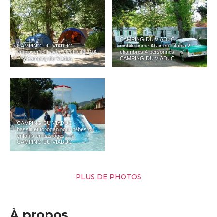
CAMPING DU VIADUC
CAMPING DU VIADUC
mobile home Altair ou Titania 2
emplacement avec électricité 10 A
chambres 4 personnes – ©
– © Camping du Viaduc
CAMPING DU VIADUC
CAMPING DU VIADUC
bassin et tobogan pour bébés ou
enfants en bas âges – ©
CAMPING DU VIADUC
PLUS DE PHOTOS
À propos