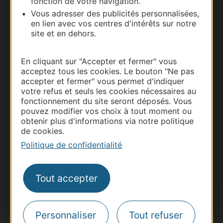
fonction de votre navigation.
Vous adresser des publicités personnalisées,
Documentation
en lien avec vos centres d'intérêts sur notre
site et en dehors.
En cliquant sur "Accepter et fermer" vous
acceptez tous les cookies. Le bouton "Ne pas
accepter et fermer" vous permet d'indiquer
votre refus et seuls les cookies nécessaires au
fonctionnement du site seront déposés. Vous
pouvez modifier vos choix à tout moment ou
obtenir plus d'informations via notre politique
de cookies.
Thermalisme
Politique de confidentialité
Business/Mice
Pros d'Occitanie
Tout accepter
Site presse et d'influence
Voyagistes
Destination Sport
Personnaliser
Tout refuser