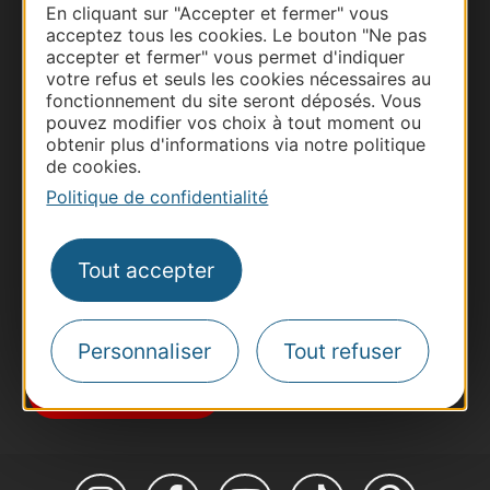
En cliquant sur "Accepter et fermer" vous
acceptez tous les cookies. Le bouton "Ne pas
accepter et fermer" vous permet d'indiquer
votre refus et seuls les cookies nécessaires au
fonctionnement du site seront déposés. Vous
Thermalisme
pouvez modifier vos choix à tout moment ou
obtenir plus d'informations via notre politique
Business/Mice
de cookies.
Pros d'Occitanie
Politique de confidentialité
Site presse et d'influence
Voyagistes
Tout accepter
Destination Sport
Inscrivez-vous à la lettre d'information
Destination Occitanie pour recevoir des
suggestions de séjours, de visites et de sorties.
Personnaliser
Tout refuser
Je m'abonne