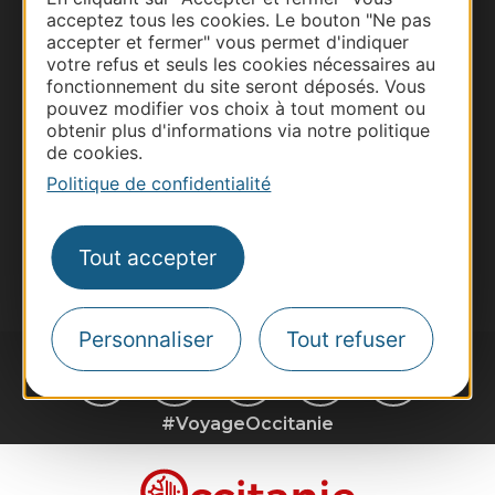
Business/Mice
acceptez tous les cookies. Le bouton "Ne pas
accepter et fermer" vous permet d'indiquer
Pros d'Occitanie
votre refus et seuls les cookies nécessaires au
Site presse et d'influence
fonctionnement du site seront déposés. Vous
pouvez modifier vos choix à tout moment ou
Voyagistes
obtenir plus d'informations via notre politique
Destination Sport
de cookies.
Politique de confidentialité
Inscrivez-vous à la lettre d'information
Destination Occitanie pour recevoir des
suggestions de séjours, de visites et de sorties.
Tout accepter
Je m'abonne
Personnaliser
Tout refuser
#VoyageOccitanie