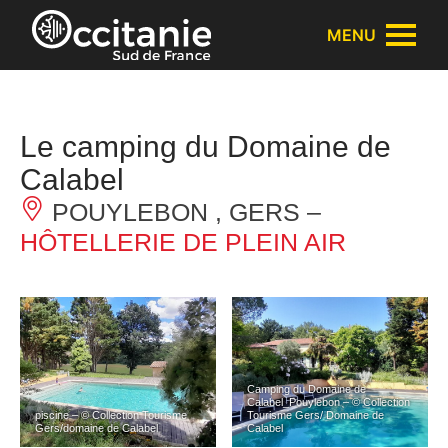
Panneau de gestion des cookies
MENU
Le camping du Domaine de
Calabel
POUYLEBON , GERS –
HÔTELLERIE DE PLEIN AIR
Camping du Domaine de
Calabel_Pouylebon – © Collection
piscine – © Collection Tourisme
Tourisme Gers/ Domaine de
Gers/domaine de Calabel
Calabel