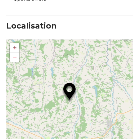
Localisation
+
−