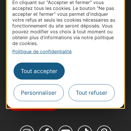
En cliquant sur "Accepter et fermer" vous
acceptez tous les cookies. Le bouton "Ne pas
accepter et fermer" vous permet d'indiquer
votre refus et seuls les cookies nécessaires au
fonctionnement du site seront déposés. Vous
Thermalisme
pouvez modifier vos choix à tout moment ou
Business/Mice
obtenir plus d'informations via notre politique
de cookies.
Pros d'Occitanie
Politique de confidentialité
Site presse et d'influence
Voyagistes
Tout accepter
Destination Sport
Inscrivez-vous à la lettre d'information
Destination Occitanie pour recevoir des
suggestions de séjours, de visites et de sorties.
Personnaliser
Tout refuser
Je m'abonne