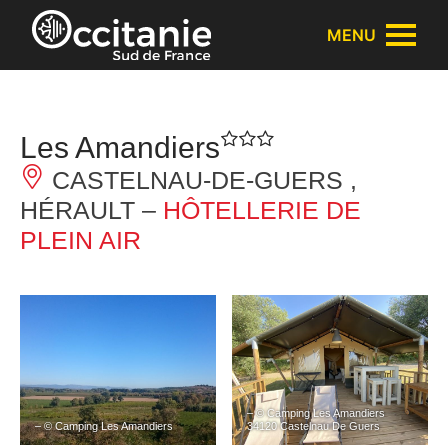
Panneau de gestion des cookies
MENU
Les Amandiers
CASTELNAU-DE-GUERS ,
HÉRAULT –
HÔTELLERIE DE
PLEIN AIR
– © Camping Les Amandiers
– © Camping Les Amandiers
34120 Castelnau De Guers