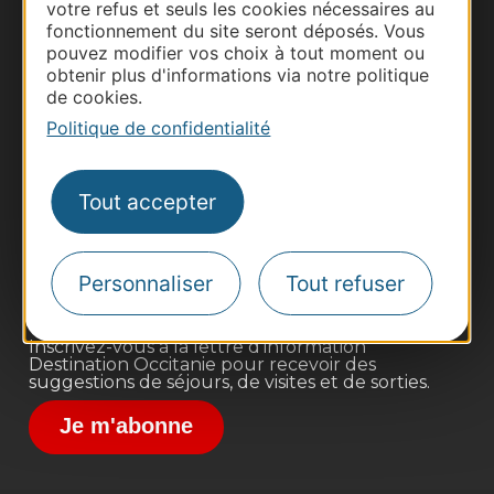
votre refus et seuls les cookies nécessaires au
fonctionnement du site seront déposés. Vous
pouvez modifier vos choix à tout moment ou
obtenir plus d'informations via notre politique
de cookies.
Politique de confidentialité
Thermalisme
Business/Mice
Tout accepter
Pros d'Occitanie
Site presse et d'influence
Voyagistes
Personnaliser
Tout refuser
Destination Sport
Inscrivez-vous à la lettre d'information
Destination Occitanie pour recevoir des
suggestions de séjours, de visites et de sorties.
Je m'abonne