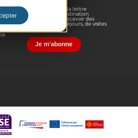
Inscrivez-vous à la lettre
d'information Destination
cepter
Occitanie pour recevoir des
suggestions de séjours, de visites
et de sorties.
nce
Je m'abonne