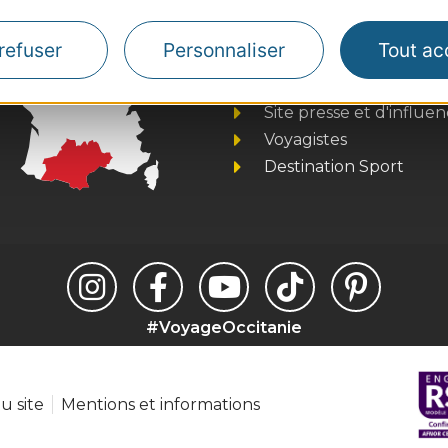
Thermalisme
refuser
Personnaliser
Tout ac
Business/Mice
Pros d'Occitanie
Site presse et d'influe
Voyagistes
Destination Sport
#VoyageOccitanie
u site
Mentions et informations