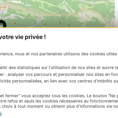
tre vie privée !
ience, nous et nos partenaires utilisons des cookies utiles
blir des statistiques sur l'utilisation de nos sites et suivre l
er : analyser vos parcours et personnaliser nos sites en fon
cités personnalisées, en lien avec vos centres d'intérêts su
| Map data ©
Leaflet
OpenStreetMap contributors
onnaire de cette activité?
 et fermer" vous acceptez tous les cookies. Le bouton "Ne 
ntacter Ariège Pyrénées Tourisme.
tre refus et seuls les cookies nécessaires au fonctionneme
choix à tout moment ou obtenir plus d'informations via not
é