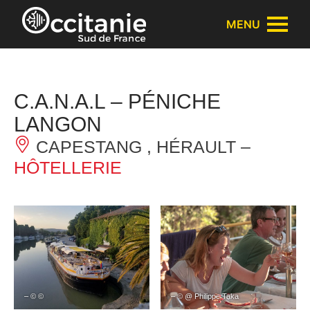
Panneau de gestion des cookies
MENU
C.A.N.A.L – PÉNICHE
LANGON
CAPESTANG , HÉRAULT –
HÔTELLERIE
– © ©
– © @ Philippe Taka