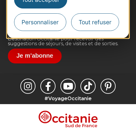
Site presse et d'influence
Voyagistes
Personnaliser
Tout refuser
Destination Sport
Inscrivez-vous à la lettre d'information
Destination Occitanie pour recevoir des
suggestions de séjours, de visites et de sorties.
Je m'abonne
#VoyageOccitanie