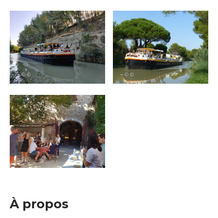
– © ©
– © ©
– © ©
À propos