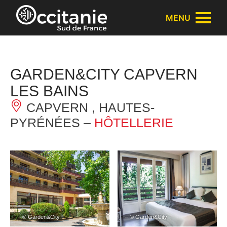
Panneau de gestion des cookies
MENU
GARDEN&CITY CAPVERN
LES BAINS
CAPVERN , HAUTES-
PYRÉNÉES –
HÔTELLERIE
– © Garden&City
– © Garden&City