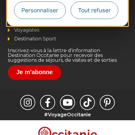
Business/Mice
Personnaliser
Tout refuser
Pros d'Occitanie
Site presse et d'influence
Voyagistes
Destination Sport
Inscrivez-vous à la lettre d'information
Destination Occitanie pour recevoir des
suggestions de séjours, de visites et de sorties.
Je m'abonne
#VoyageOccitanie