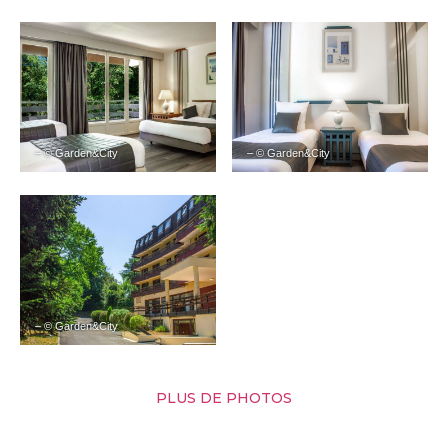
– © Garden&City
– © Garden&City
– © Garden&City
PLUS DE PHOTOS