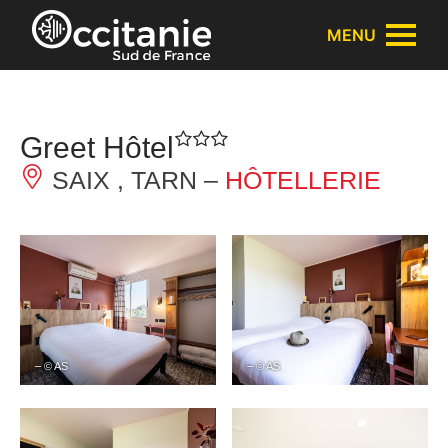
Panneau de gestion des cookies
MENU
Greet Hôtel
SAIX , TARN –
HÔTELLERIE
– © AS
– © AS