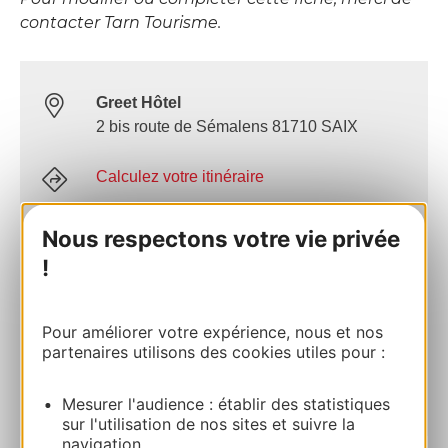
contacter Tarn Tourisme.
Greet Hôtel
2 bis route de Sémalens 81710 SAIX
Calculez votre itinéraire
Nous respectons votre vie privée
05 63 37 50 31
!
E-mail
Pour améliorer votre expérience, nous et nos
partenaires utilisons des cookies utiles pour :
AJOUTER
AU CARNET
Mesurer l'audience : établir des statistiques
sur l'utilisation de nos sites et suivre la
navigation.