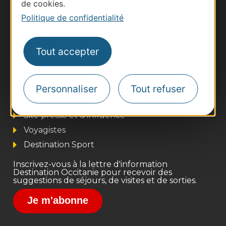
de cookies.
Politique de confidentialité
Tout accepter
Thermalisme
Business/Mice
Personnaliser
Tout refuser
Pros d'Occitanie
Site presse et d'influence
Voyagistes
Destination Sport
Inscrivez-vous à la lettre d'information
Destination Occitanie pour recevoir des
suggestions de séjours, de visites et de sorties.
Je m'abonne