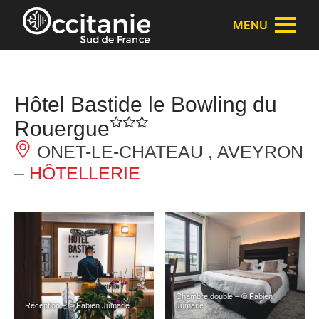
Panneau de gestion des cookies
MENU
Hôtel Bastide le Bowling du
Rouergue
ONET-LE-CHATEAU , AVEYRON
–
HÔTELLERIE
Chambre double – © Fabien
Réception – © Fabien Jumarie
Jumarie