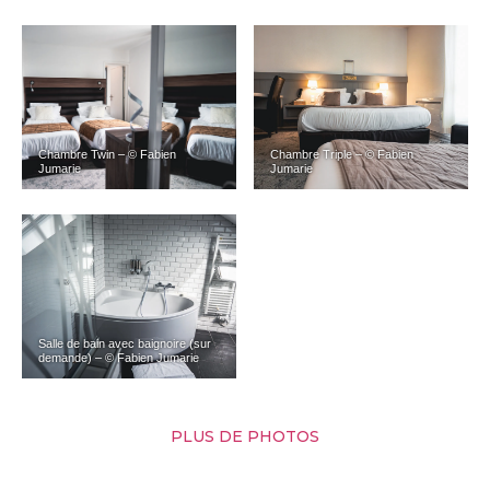
Chambre Twin – © Fabien
Chambre Triple – © Fabien
Jumarie
Jumarie
Salle de bain avec baignoire (sur
demande) – © Fabien Jumarie
PLUS DE PHOTOS