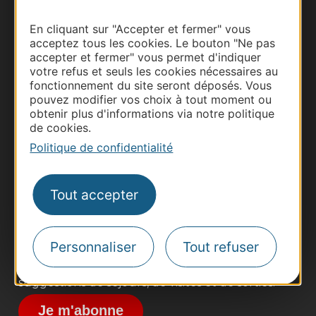
En cliquant sur "Accepter et fermer" vous
acceptez tous les cookies. Le bouton "Ne pas
accepter et fermer" vous permet d'indiquer
votre refus et seuls les cookies nécessaires au
fonctionnement du site seront déposés. Vous
pouvez modifier vos choix à tout moment ou
obtenir plus d'informations via notre politique
de cookies.
Thermalisme
Politique de confidentialité
Business/Mice
Pros d'Occitanie
Site presse et d'influence
Tout accepter
Voyagistes
Destination Sport
Personnaliser
Tout refuser
Inscrivez-vous à la lettre d'information
Destination Occitanie pour recevoir des
suggestions de séjours, de visites et de sorties.
Je m'abonne