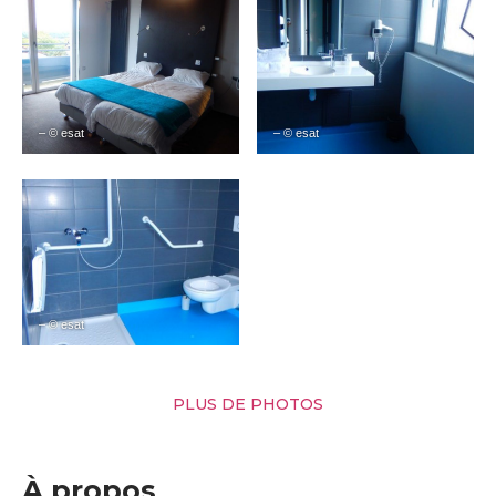
– © esat
– © esat
– © esat
PLUS DE PHOTOS
À propos