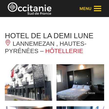
Panneau de gestion des cookies
MENU
HOTEL DE LA DEMI LUNE
LANNEMEZAN , HAUTES-
PYRÉNÉES –
HÔTELLERIE
– © Office de Tourisme Neste
– © EPAS65
Baronnies