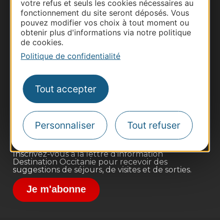
votre refus et seuls les cookies nécessaires au
fonctionnement du site seront déposés. Vous
pouvez modifier vos choix à tout moment ou
obtenir plus d'informations via notre politique
de cookies.
Politique de confidentialité
Thermalisme
Business/Mice
Tout accepter
Pros d'Occitanie
Site presse et d'influence
Voyagistes
Personnaliser
Tout refuser
Destination Sport
Inscrivez-vous à la lettre d'information
Destination Occitanie pour recevoir des
suggestions de séjours, de visites et de sorties.
Je m'abonne