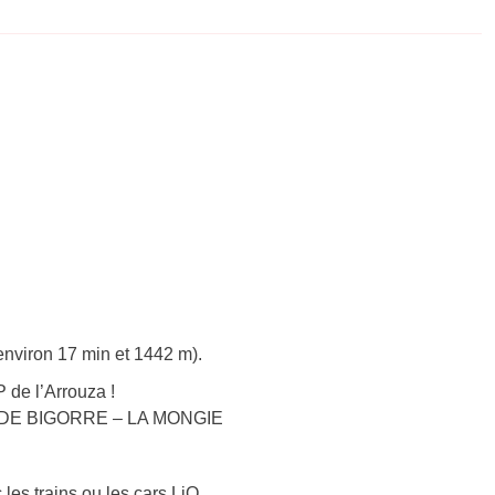
environ 17 min et 1442 m).
de l’Arrouza !
RES DE BIGORRE – LA MONGIE
 les trains ou les cars LiO