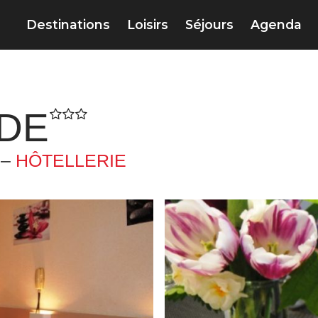
Destinations
Loisirs
Séjours
Agenda
DE
 –
HÔTELLERIE