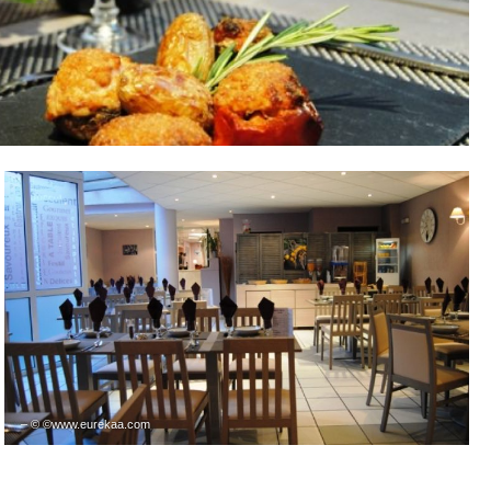
– © ©www.eurekaa.com