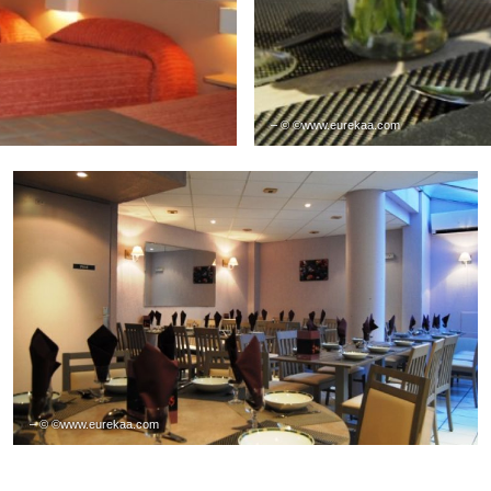
– © ©www.eurekaa.com
– © ©www.eurekaa.com