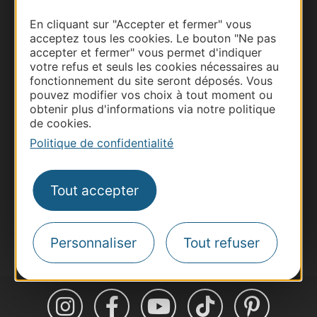
En cliquant sur "Accepter et fermer" vous
acceptez tous les cookies. Le bouton "Ne pas
accepter et fermer" vous permet d'indiquer
Thermalisme
votre refus et seuls les cookies nécessaires au
Business/Mice
fonctionnement du site seront déposés. Vous
pouvez modifier vos choix à tout moment ou
Pros d'Occitanie
obtenir plus d'informations via notre politique
Site presse et d'influence
de cookies.
Voyagistes
Politique de confidentialité
Destination Sport
Inscrivez-vous à la lettre d'information
Tout accepter
Destination Occitanie pour recevoir des
suggestions de séjours, de visites et de sorties.
Je m'abonne
Personnaliser
Tout refuser