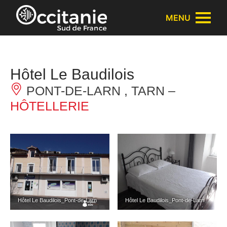
Panneau de gestion des cookies
MENU
Hôtel Le Baudilois
PONT-DE-LARN , TARN –
HÔTELLERIE
Hôtel Le Baudilois_Pont-de-Larn
Hôtel Le Baudilois_Pont-de-Larn