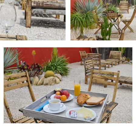
– © ViktorVstudio
– © ViktorVstudio