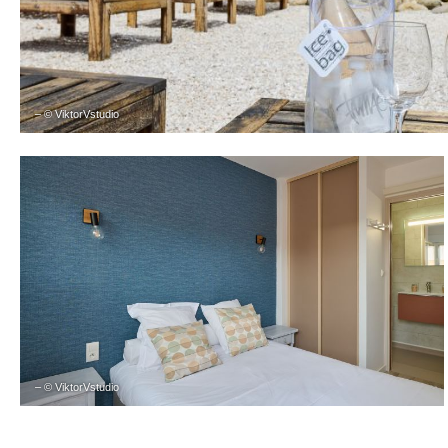
– © ViktorVstudio
– © ViktorVstudio