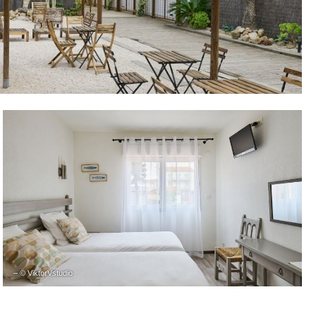
– © ViktorVstudio