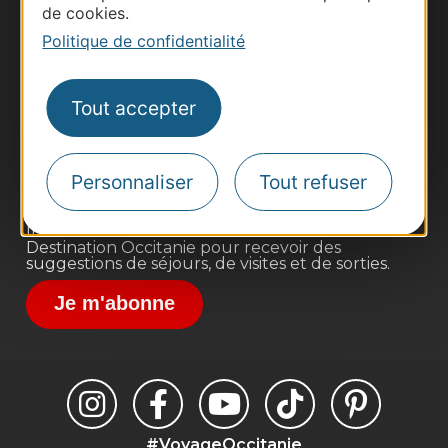
de cookies.
Politique de confidentialité
Thermalisme
Business/Mice
Tout accepter
Pros d'Occitanie
Site presse et d'influence
Voyagistes
Personnaliser
Tout refuser
Destination Sport
Inscrivez-vous à la lettre d'information
Destination Occitanie pour recevoir des
suggestions de séjours, de visites et de sorties.
Je m'abonne
#VoyageOccitanie