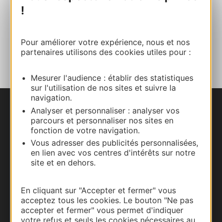
!
Facebook
Pour améliorer votre expérience, nous et nos
AJOUTER
AU CARNET
partenaires utilisons des cookies utiles pour :
Mesurer l'audience : établir des statistiques
sur l'utilisation de nos sites et suivre la
navigation.
Analyser et personnaliser : analyser vos
Nous contacter
parcours et personnaliser nos sites en
fonction de votre navigation.
Carte interactive
Vous adresser des publicités personnalisées,
en lien avec vos centres d'intérêts sur notre
Documentation
site et en dehors.
En cliquant sur "Accepter et fermer" vous
acceptez tous les cookies. Le bouton "Ne pas
accepter et fermer" vous permet d'indiquer
votre refus et seuls les cookies nécessaires au