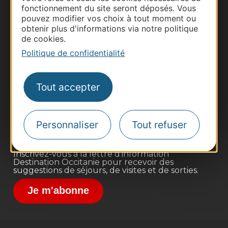
fonctionnement du site seront déposés. Vous
pouvez modifier vos choix à tout moment ou
obtenir plus d'informations via notre politique
de cookies.
Politique de confidentialité
Thermalisme
Business/Mice
Tout accepter
Pros d'Occitanie
Site presse et d'influence
Voyagistes
Personnaliser
Tout refuser
Destination Sport
Inscrivez-vous à la lettre d'information
Destination Occitanie pour recevoir des
suggestions de séjours, de visites et de sorties.
Je m'abonne