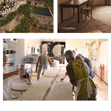
– © barthes
– © barthes