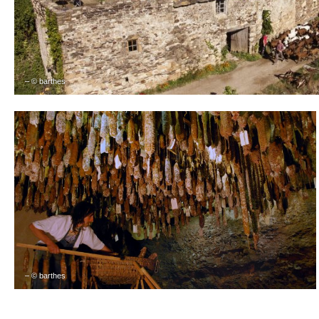
– © barthes
– © barthes