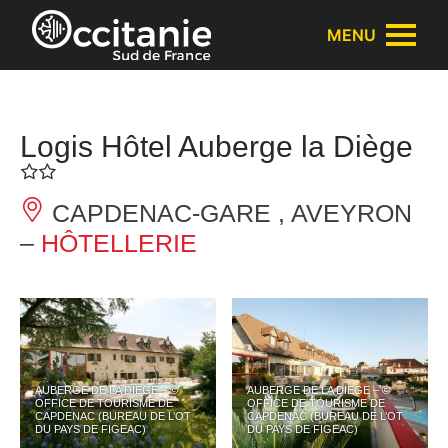
Panneau de gestion des cookies
MENU
Logis Hôtel Auberge la Diège
CAPDENAC-GARE , AVEYRON
–
HÔTELLERIE
AUBERGE DE LA DIEGE – ©
AUBERGE DE LA DIEGE – ©
OFFICE DE TOURISME DE
OFFICE DE TOURISME DE
CAPDENAC (BUREAU DE L’OT
CAPDENAC (BUREAU DE L’OT
DU PAYS DE FIGEAC)
DU PAYS DE FIGEAC)