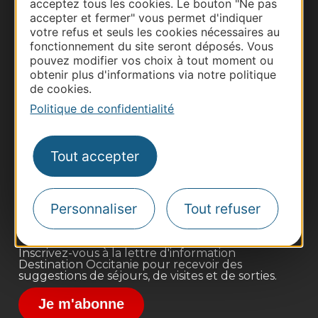
acceptez tous les cookies. Le bouton "Ne pas
accepter et fermer" vous permet d'indiquer
votre refus et seuls les cookies nécessaires au
fonctionnement du site seront déposés. Vous
pouvez modifier vos choix à tout moment ou
obtenir plus d'informations via notre politique
de cookies.
Politique de confidentialité
Thermalisme
Business/Mice
Tout accepter
Pros d'Occitanie
Site presse et d'influence
Voyagistes
Personnaliser
Tout refuser
Destination Sport
Inscrivez-vous à la lettre d'information
Destination Occitanie pour recevoir des
suggestions de séjours, de visites et de sorties.
Je m'abonne