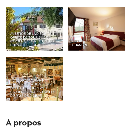
AUBERGE DE LA DIEGE – ©
OFFICE DE TOURISME DE
CAPDENAC (BUREAU DE L’OT
DU PAYS DE FIGEAC)
CHAMBRE
HOTEL-RESTAURANT
« AUBERGE LA DIEGE » – ©
OFFICE DE TOURISME DE
CAPDENAC (BUREAU DE L’OT
DU PAYS DE FIGEAC)
À propos