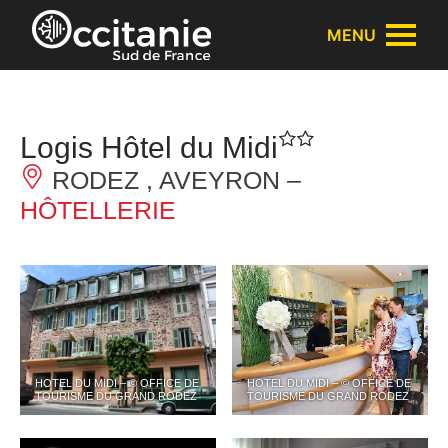
Panneau de gestion des cookies
MENU
Logis Hôtel du Midi
RODEZ , AVEYRON –
HÔTELLERIE
HOTEL DU MIDI – © OFFICE DE
HOTEL DU MIDI – © OFFICE DE
TOURISME DU GRAND RODEZ
TOURISME DU GRAND RODEZ