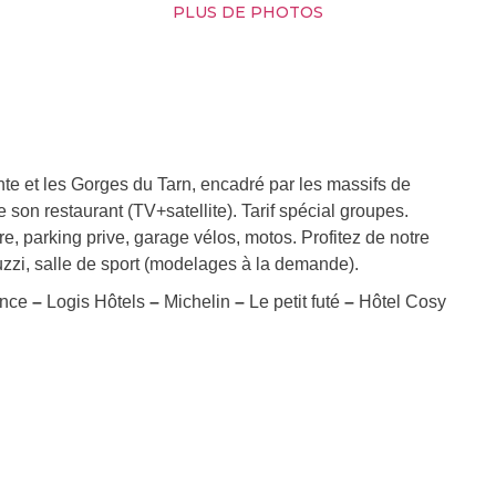
PLUS DE PHOTOS
nte et les Gorges du Tarn, encadré par les massifs de
son restaurant (TV+satellite). Tarif spécial groupes.
ure, parking prive, garage vélos, motos. Profitez de notre
zi, salle de sport (modelages à la demande).
ance
–
Logis Hôtels
–
Michelin
–
Le petit futé
–
Hôtel Cosy