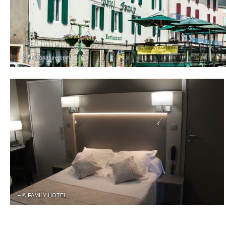
– © studionature.com
– © FAMILY HOTEL