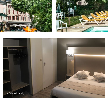
– © studionature.com
– © hotel family