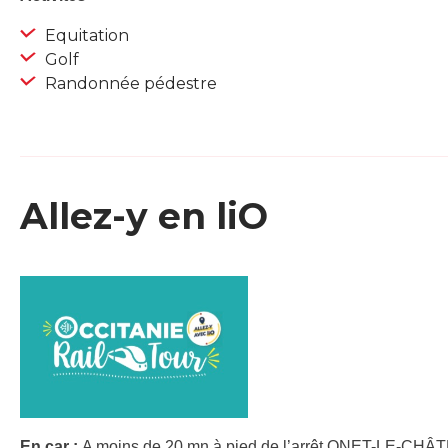
Equitation
Golf
Randonnée pédestre
Allez-y en liO
En car :
A moins de 20 mn à pied de l’arrêt ONET-LE-CHÂT