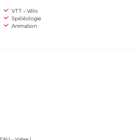
VTT – Vélo
Spéléologie
Animation
EAU – Vabre !