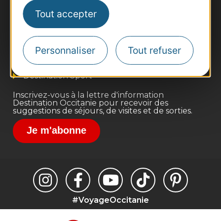
Thermalisme
Tout accepter
Business/Mice
Pros d'Occitanie
Site presse et d'influence
Personnaliser
Tout refuser
Voyagistes
Destination Sport
Inscrivez-vous à la lettre d'information
Destination Occitanie pour recevoir des
suggestions de séjours, de visites et de sorties.
Je m'abonne
#VoyageOccitanie