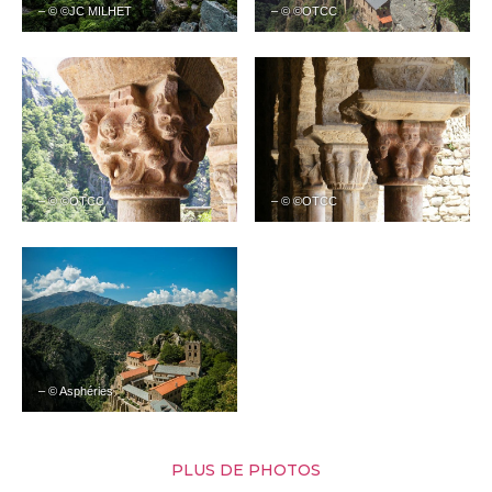
– © ©JC MILHET
– © ©OTCC
– © ©OTCC
– © ©OTCC
– © Asphéries
PLUS DE PHOTOS