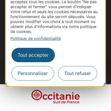
acceptez tous les cookies. Le bouton "Ne pas
Site presse et d'influence
accepter et fermer" vous permet d'indiquer
Voyagistes
votre refus et seuls les cookies nécessaires au
fonctionnement du site seront déposés. Vous
Destination Sport
pouvez modifier vos choix à tout moment ou
obtenir plus d'informations via notre politique
Inscrivez-vous à la lettre d'information
Destination Occitanie pour recevoir des
de cookies.
suggestions de séjours, de visites et de sorties.
Politique de confidentialité
Je m'abonne
Tout accepter
Personnaliser
Tout refuser
#VoyageOccitanie