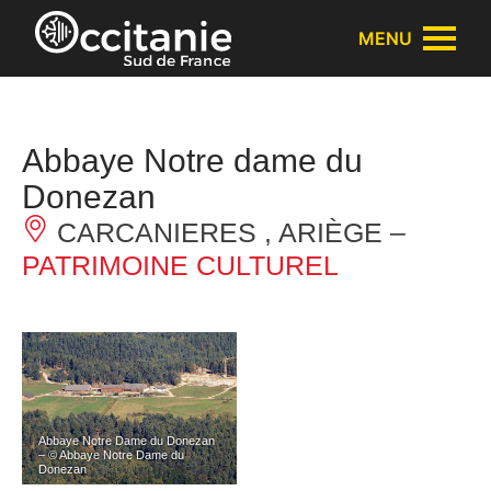
Panneau de gestion des cookies
MENU
Abbaye Notre dame du
Donezan
CARCANIERES , ARIÈGE –
PATRIMOINE CULTUREL
Abbaye Notre Dame du Donezan
– © Abbaye Notre Dame du
Donezan