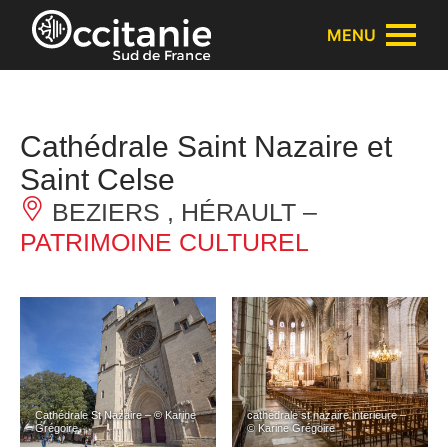
Panneau de gestion des cookies
MENU
Cathédrale Saint Nazaire et
Saint Celse
BEZIERS , HÉRAULT –
PATRIMOINE CULTUREL
Cathédrale St Nazaire – © Karine
cathédrale st nazaire interieure –
Grégoire
© Karine Grégoire