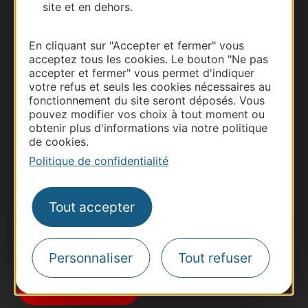
site et en dehors.
En cliquant sur "Accepter et fermer" vous
acceptez tous les cookies. Le bouton "Ne pas
accepter et fermer" vous permet d'indiquer
votre refus et seuls les cookies nécessaires au
fonctionnement du site seront déposés. Vous
Thermalisme
pouvez modifier vos choix à tout moment ou
obtenir plus d'informations via notre politique
Business/Mice
de cookies.
Pros d'Occitanie
Politique de confidentialité
Site presse et d'influence
Voyagistes
Tout accepter
Destination Sport
Inscrivez-vous à la lettre d'information
Destination Occitanie pour recevoir des
Personnaliser
Tout refuser
suggestions de séjours, de visites et de sorties.
Je m'abonne