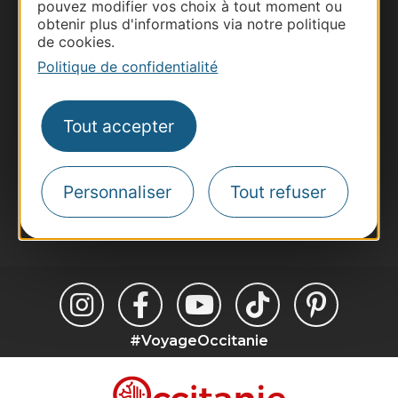
pouvez modifier vos choix à tout moment ou
Business/Mice
obtenir plus d'informations via notre politique
Pros d'Occitanie
de cookies.
Site presse et d'influence
Politique de confidentialité
Voyagistes
Destination Sport
Tout accepter
Inscrivez-vous à la lettre d'information
Destination Occitanie pour recevoir des
suggestions de séjours, de visites et de sorties.
Personnaliser
Tout refuser
Je m'abonne
#VoyageOccitanie