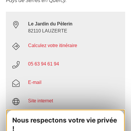
Pays de Serres en Quercy.
Le Jardin du Pèlerin
82110 LAUZERTE
Calculez votre itinéraire
05 63 94 61 94
E-mail
Site internet
AJOUTER
Nous respectons votre vie privée
AU CARNET
!