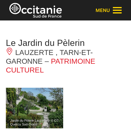
Panneau de gestion des cookies
MENU
Le Jardin du Pèlerin
LAUZERTE , TARN-ET-
GARONNE –
PATRIMOINE
CULTUREL
Jardin du Pèlerin Lauzerte – © OT
Quercy Sud-Ouest