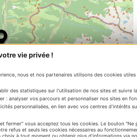
tre vie privée !
ience, nous et nos partenaires utilisons des cookies utiles
blir des statistiques sur l'utilisation de nos sites et suivre l
er : analyser vos parcours et personnaliser nos sites en fon
cités personnalisées, en lien avec vos centres d'intérêts su
| Map data ©
Leaflet
OpenStreetMap contributors
onnaire de cette activité?
tacter Haute – Garonne Tourisme: :
 et fermer" vous acceptez tous les cookies. Le bouton "Ne 
tre refus et seuls les cookies nécessaires au fonctionneme
choix à tout moment ou obtenir plus d'informations via not