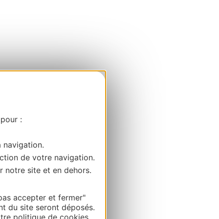
 pour :
a navigation.
ction de votre navigation.
r notre site et en dehors.
pas accepter et fermer"
nt du site seront déposés.
re politique de cookies.