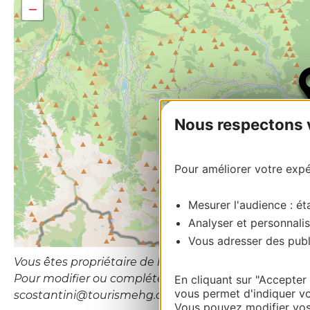
−
Nous respectons vo
Pour améliorer votre expér
Mesurer l'audience : éta
Analyser et personnalis
Vous adresser des publi
Vous êtes propriétaire de l’établissement ou le gesti
Pour modifier ou compléter cette fiche, merci de con
En cliquant sur "Accepter
vous permet d'indiquer vo
scostantini@tourismehg.com
Vous pouvez modifier vos 