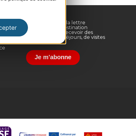
Inscrivez-vous à la lettre
cepter
d'information Destination
Occitanie pour recevoir des
suggestions de séjours, de visites
et de sorties.
nce
Je m'abonne