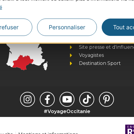
é
Thermalisme
refuser
Personnaliser
Tout ac
Business/Mice
Pros d'Occitanie
Site presse et d'influe
Voyagistes
Destination Sport
#VoyageOccitanie