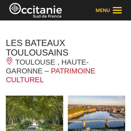
Panneau de gestion des cookies
MENU
LES BATEAUX
TOULOUSAINS
TOULOUSE , HAUTE-
GARONNE –
PATRIMOINE
CULTUREL
– © © Rémi Deligeon – Toulouse
– © © Rémi Deligeon – Toulouse