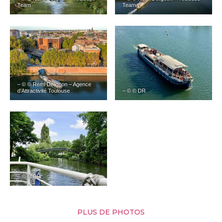
Team
Team
– © © Rémi Deligeon – Agence
d’Attractivité Toulouse
– © © DR
– © © DR
PLUS DE PHOTOS