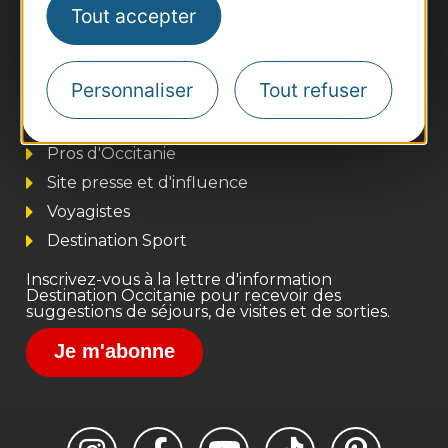
Tout accepter
Personnaliser
Tout refuser
Thermalisme
Business/Mice
Pros d'Occitanie
Site presse et d'influence
Voyagistes
Destination Sport
Inscrivez-vous à la lettre d'information
Destination Occitanie pour recevoir des
suggestions de séjours, de visites et de sorties.
Je m'abonne