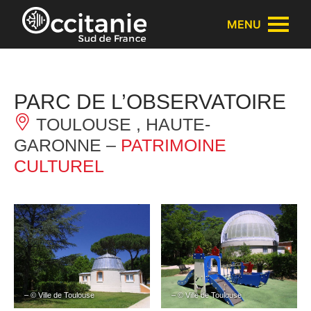
Panneau de gestion des cookies
MENU
PARC DE L’OBSERVATOIRE
TOULOUSE , HAUTE-
GARONNE –
PATRIMOINE
CULTUREL
– © Ville de Toulouse
– © Ville de Toulouse