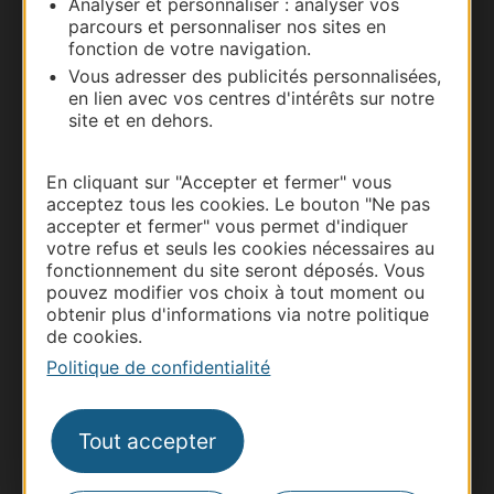
Analyser et personnaliser : analyser vos
parcours et personnaliser nos sites en
fonction de votre navigation.
Vous adresser des publicités personnalisées,
en lien avec vos centres d'intérêts sur notre
site et en dehors.
En cliquant sur "Accepter et fermer" vous
acceptez tous les cookies. Le bouton "Ne pas
accepter et fermer" vous permet d'indiquer
Thermalisme
votre refus et seuls les cookies nécessaires au
fonctionnement du site seront déposés. Vous
Business/Mice
pouvez modifier vos choix à tout moment ou
Pros d'Occitanie
obtenir plus d'informations via notre politique
de cookies.
Site presse et d'influence
Politique de confidentialité
Voyagistes
Destination Sport
Tout accepter
Inscrivez-vous à la lettre d'information
Destination Occitanie pour recevoir des
suggestions de séjours, de visites et de sorties.