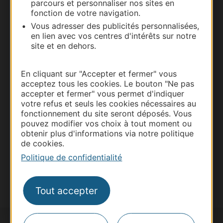
parcours et personnaliser nos sites en
fonction de votre navigation.
Vous adresser des publicités personnalisées,
en lien avec vos centres d'intérêts sur notre
site et en dehors.
Thermalisme
Business/Mice
En cliquant sur "Accepter et fermer" vous
Pros d'Occitanie
acceptez tous les cookies. Le bouton "Ne pas
accepter et fermer" vous permet d'indiquer
Site presse et d'influence
votre refus et seuls les cookies nécessaires au
Voyagistes
fonctionnement du site seront déposés. Vous
pouvez modifier vos choix à tout moment ou
Destination Sport
obtenir plus d'informations via notre politique
de cookies.
Inscrivez-vous à la lettre d'information
Destination Occitanie pour recevoir des
Politique de confidentialité
suggestions de séjours, de visites et de sorties.
Je m'abonne
Tout accepter