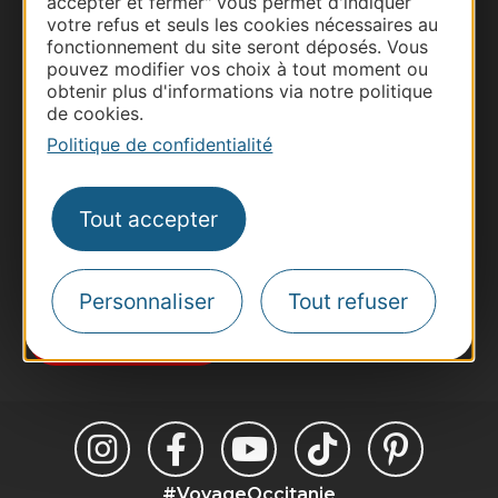
accepter et fermer" vous permet d'indiquer
votre refus et seuls les cookies nécessaires au
fonctionnement du site seront déposés. Vous
Thermalisme
pouvez modifier vos choix à tout moment ou
Business/Mice
obtenir plus d'informations via notre politique
de cookies.
Pros d'Occitanie
Politique de confidentialité
Site presse et d'influence
Voyagistes
Destination Sport
Tout accepter
Inscrivez-vous à la lettre d'information
Destination Occitanie pour recevoir des
suggestions de séjours, de visites et de sorties.
Personnaliser
Tout refuser
Je m'abonne
#VoyageOccitanie