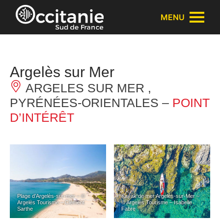
Panneau de gestion des cookies
MENU
Argelès sur Mer
ARGELES SUR MER ,
PYRÉNÉES-ORIENTALES –
POINT
D’INTÉRÊT
Plage d’Argelès-sur-mer – ©
Kayak de mer Argelès-sur-Mer –
Argelès Tourisme – Clément
© Argelès Tourisme – Isabelle
Sarthe
Fabre