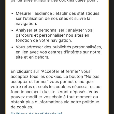
partenaires utilisons des cookies utiles pour :
Nous contacter
Mesurer l'audience : établir des statistiques
Carte interactive
sur l'utilisation de nos sites et suivre la
navigation.
Documentation
Analyser et personnaliser : analyser vos
parcours et personnaliser nos sites en
fonction de votre navigation.
Vous adresser des publicités personnalisées,
en lien avec vos centres d'intérêts sur notre
site et en dehors.
En cliquant sur "Accepter et fermer" vous
acceptez tous les cookies. Le bouton "Ne pas
accepter et fermer" vous permet d'indiquer
votre refus et seuls les cookies nécessaires au
Thermalisme
fonctionnement du site seront déposés. Vous
pouvez modifier vos choix à tout moment ou
Business/Mice
obtenir plus d'informations via notre politique
Pros d'Occitanie
de cookies.
Site presse et d'influence
Politique de confidentialité