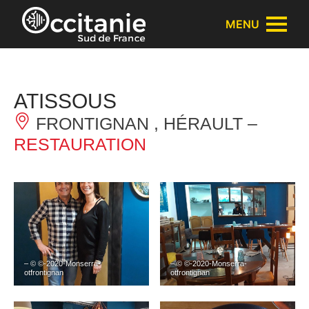
Panneau de gestion des cookies
MENU
ATISSOUS
FRONTIGNAN , HÉRAULT –
RESTAURATION
– © ©-2020-Monserra-
– © ©-2020-Monserra-
otfrontignan
otfrontignan