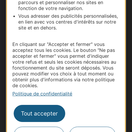
parcours et personnaliser nos sites en
fonction de votre navigation.
Vous adresser des publicités personnalisées,
en lien avec vos centres d'intérêts sur notre
site et en dehors.
En cliquant sur "Accepter et fermer" vous
acceptez tous les cookies. Le bouton "Ne pas
accepter et fermer" vous permet d'indiquer
Thermalisme
votre refus et seuls les cookies nécessaires au
fonctionnement du site seront déposés. Vous
Business/Mice
pouvez modifier vos choix à tout moment ou
Pros d'Occitanie
obtenir plus d'informations via notre politique
de cookies.
Site presse et d'influence
Politique de confidentialité
Voyagistes
Destination Sport
Tout accepter
Inscrivez-vous à la lettre d'information
Destination Occitanie pour recevoir des
suggestions de séjours, de visites et de sorties.